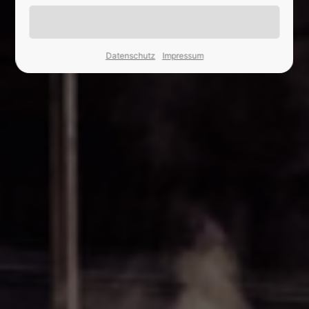
24h
/ 365days
Datenschutz
Impressum
We offer support for our customers
Mon - Fri 8:00am - 5:00pm
(GMT +1)
Kontakt
EKS Abbruch- und Erdbau GmbH
Steinweg 4, 56727 Mayen
Haben Sie irgendeine Frage?
02651/96340
Drop us a line