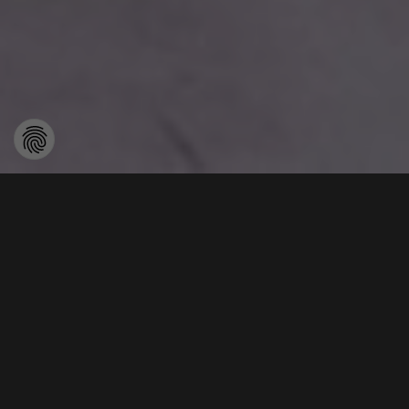
Factory in the Tube
Het alternatief voor reinruimtechniek.
Met Factory in the Tube presenteren wij een innovatief
concept voor
luchttechnische procesbeveiliging
direct
langs
de productielijn
.
In plaats van hele ruimtes kostbaar
te