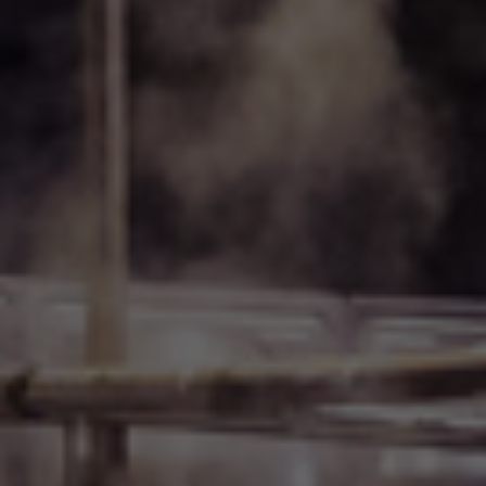
info@yourdomain.com
About us
Lorem ipsum dolor sit amet, consectetuer
adipiscing elit.
Aenean commodo ligula eget dolor. Aenean
massa. Cum sociis natoque penatibus et magnis
dis parturient montes, nascetur ridiculus mus.
Donec quam felis, ultricies nec.