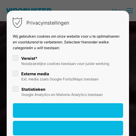
Menu
Login
Privacyinstellingen
Gebruikersnaam
Wij gebruiken cookies om onze website voor u te optimaliseren
en voortdurend te verbeteren. Selecteer hieronder welke
categorieën u wilt toestaan:
Wachtwoord
Vereist*
Noodzakelijke cookies toestaan voor juiste werking
Externe media
Ext. media zoals Google Fonts/Maps toestaan
Inloggen
Statistieken
Google Analytics en Matomo Analytics toestaan
Register
|
Lost your password?
Support
Lorem ipsum dolor sit amet: