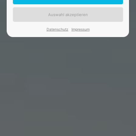
24h
/ 365days
Datenschutz
Impressum
We offer support for our customers
Mon - Fri 8:00am - 5:00pm
(GMT +1)
Kontakt
EKS Abbruch- und Erdbau GmbH
Steinweg 4, 56727 Mayen
Haben Sie irgendeine Frage?
02651/96340
Drop us a line