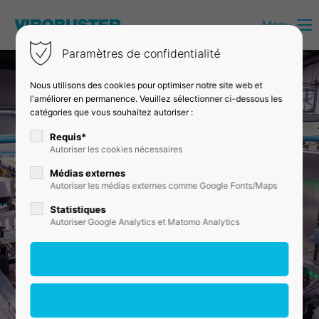
Menu
Login
Paramètres de confidentialité
Identifiant
Nous utilisons des cookies pour optimiser notre site web et
l'améliorer en permanence. Veuillez sélectionner ci-dessous les
catégories que vous souhaitez autoriser :
Mot de passe
Requis*
Autoriser les cookies nécessaires
Médias externes
Autoriser les médias externes comme Google Fonts/Maps
Connexion
Statistiques
Autoriser Google Analytics et Matomo Analytics
Register
|
Lost your password?
Support
Lorem ipsum dolor sit amet: