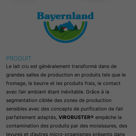
info@yourdomain.com
About us
Lorem ipsum dolor sit amet, consectetuer
adipiscing elit.
Aenean commodo ligula eget dolor. Aenean
PRODUIT
massa. Cum sociis natoque penatibus et magnis
Le lait cru est généralement transformé dans de
dis parturient montes, nascetur ridiculus mus.
Donec quam felis, ultricies nec.
grandes salles de production en produits tels que le
fromage, le beurre et les produits frais, le contact
avec l’air ambiant étant inévitable. Grâce à la
segmentation ciblée des zones de production
sensibles avec des concepts de purification de l’air
parfaitement adaptés,
VIROBUSTER®
empêche la
contamination des produits par des moisissures, des
levures et d’autres micro-organismes présents dans