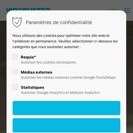
Menu
Login
Paramètres de confidentialité
Identifiant
Nous utilisons des cookies pour optimiser notre site web et
l'améliorer en permanence. Veuillez sélectionner ci-dessous les
catégories que vous souhaitez autoriser :
Mot de passe
Requis*
Autoriser les cookies nécessaires
Médias externes
Autoriser les médias externes comme Google Fonts/Maps
Connexion
Statistiques
Autoriser Google Analytics et Matomo Analytics
Register
|
Lost your password?
Support
Lorem ipsum dolor sit amet: