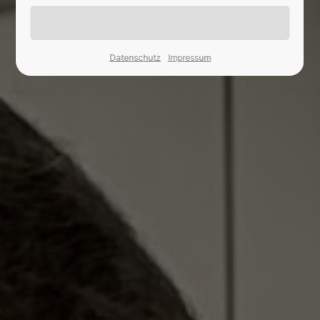
24h
/ 365days
Datenschutz
Impressum
We offer support for our customers
Mon - Fri 8:00am - 5:00pm
(GMT +1)
Kontakt
EKS Abbruch- und Erdbau GmbH
Steinweg 4, 56727 Mayen
Haben Sie irgendeine Frage?
02651/96340
Drop us a line