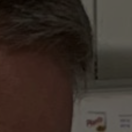
info@yourdomain.com
About us
Lorem ipsum dolor sit amet, consectetuer
adipiscing elit.
Aenean commodo ligula eget dolor. Aenean
massa. Cum sociis natoque penatibus et magnis
dis parturient montes, nascetur ridiculus mus.
Donec quam felis, ultricies nec.