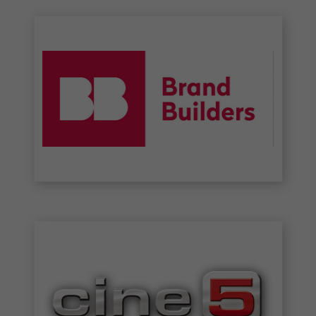
info@yourdomain.com
About us
Lorem ipsum dolor sit amet, consectetuer
adipiscing elit.
Aenean commodo ligula eget dolor. Aenean
massa. Cum sociis natoque penatibus et magnis
dis parturient montes, nascetur ridiculus mus.
Donec quam felis, ultricies nec.