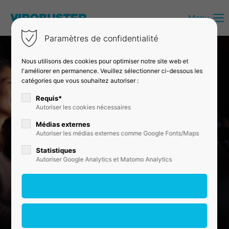
Menu
Login
Paramètres de confidentialité
Identifiant
Nous utilisons des cookies pour optimiser notre site web et
l'améliorer en permanence. Veuillez sélectionner ci-dessous les
catégories que vous souhaitez autoriser :
Mot de passe
Requis*
Autoriser les cookies nécessaires
Médias externes
Autoriser les médias externes comme Google Fonts/Maps
Connexion
Statistiques
Autoriser Google Analytics et Matomo Analytics
Register
|
Lost your password?
Support
Lorem ipsum dolor sit amet: