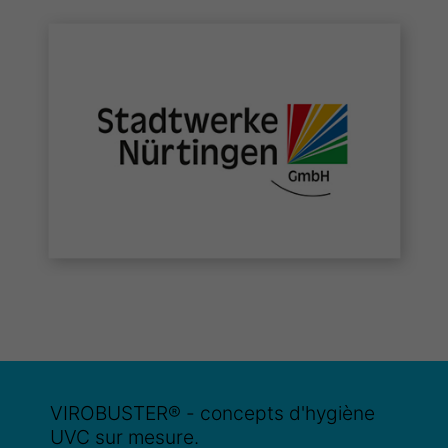
VIROBUSTER® - concepts d'hygiène
UVC sur mesure.