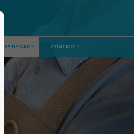
About us
u GmbH
Lorem ipsum dolor sit amet,
consectetuer adipiscing elit.
DES DE CAS
CONTACT
Aenean commodo ligula eget dolor.
rage?
Aenean massa. Cum sociis
natoque penatibus et magnis dis
parturient montes, nascetur
ridiculus mus. Donec quam felis,
ultricies nec.