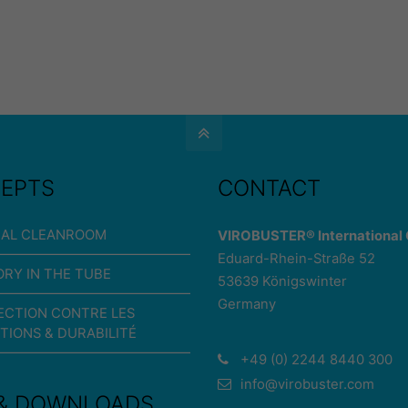
EPTS
CONTACT
UAL CLEANROOM
VIROBUSTER® Internationa
Eduard-Rhein-Straße 52
RY IN THE TUBE
53639 Königswinter
Germany
ECTION CONTRE LES
TIONS & DURABILITÉ
+49 (0) 2244 8440 300
info@virobuster.com
 & DOWNLOADS