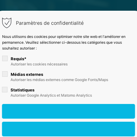
port
Kontakt
Paramètres de confidentialité
psum dolor sit amet:
EKS Abbruch- und Erdba
Nous utilisons des cookies pour optimiser notre site web et l'améliorer en
Steinweg 4, 56727 Mayen
permanence. Veuillez sélectionner ci-dessous les catégories que vous
PRODUITS
CONCEPTS
ÉTU
souhaitez autoriser :
Haben Sie irgendeine F
Requis*
4h
Autoriser les cookies nécessaires
/ 365days
02651/96340
Médias externes
Autoriser les médias externes comme Google Fonts/Maps
Drop us a line
Statistiques
info@yourdomain.com
Autoriser Google Analytics et Matomo Analytics
r support for our customers
Fri 8:00am - 5:00pm
(GMT