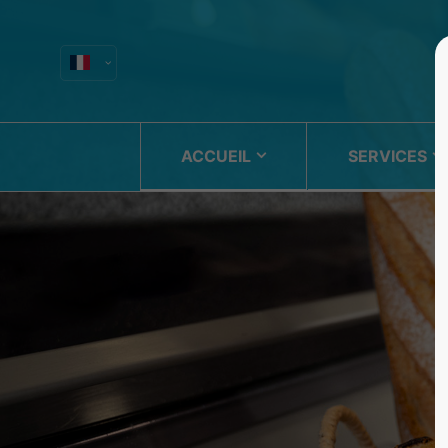
Login
Sup
Identifiant
Lorem i
ACCUEIL
SERVICES
2
Mot de passe
Connexion
We offe
Register
|
Lost your password?
Mon - 
+1)