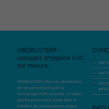
VIROBUSTER® -
CONC
concepts d'hygiène UVC
VIRT
sur mesure.
FACTO
VIROBUSTER® offre une désinfection
PROT
de l'air performante avec la
INFEC
technologie UVPE brevetée. La valeur
ajoutée particulière réside dans le
transfert de connaissances unique
INFO